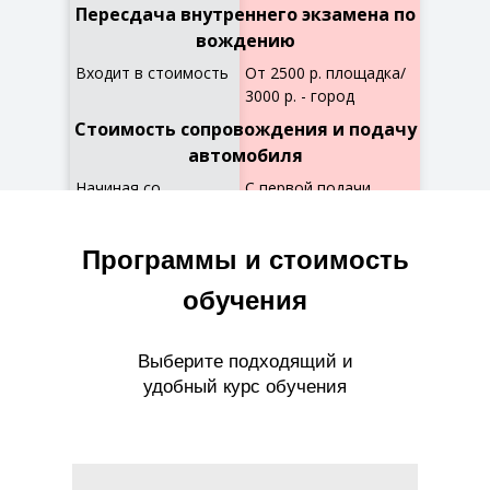
Пересдача внутреннего экзамена по
вождению
Входит в стоимость
От 2500 р. площадка/
3000 р. - город
Стоимость сопровождения и подачу
автомобиля
Начиная со
С первой подачи
второй подачи:
от 2500р. МКПП /
800 р. МКПП /
от 3500р. АКПП
Программы и стоимость
1000 р. АКПП
обучения
Выберите подходящий и
удобный курс обучения