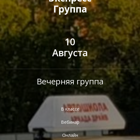
Группа
10
Августа
Вечерняя группа
В классе
Вебинар
Онлайн